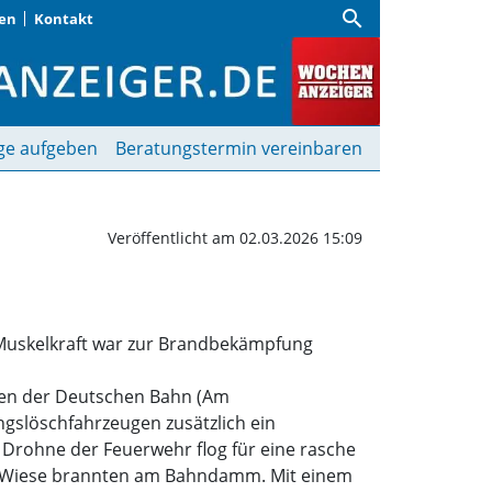
search
gen
Kontakt
hndamm | Wochenanzei
ge aufgeben
Beratungstermin vereinbaren
Veröffentlicht am 02.03.2026 15:09
 Muskelkraft war zur Brandbekämpfung
isen der Deutschen Bahn (Am
ngslöschfahrzeugen zusätzlich ein
 Drohne der Feuerwehr flog für eine rasche
ter Wiese brannten am Bahndamm. Mit einem