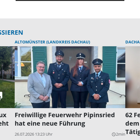
SSIEREN
ALTOMÜNSTER (LANDKREIS DACHAU)
DACHA
ux
Freiwillige Feuerwehr Pipinsried
62 F
eht
hat eine neue Führung
dem 
Täti
26.07.2026 13:23 Uhr
2min
query_builder