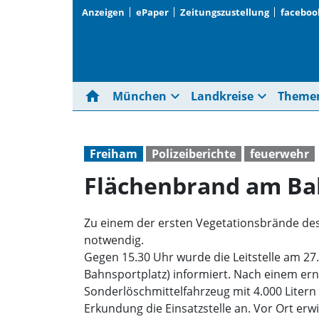
Anzeigen
ePaper
Zeitungszustellung
faceboo
home
expand_more
expand_more
München
Landkreise
Theme
Freiham
Polizeiberichte
feuerwehr
Flächenbrand am 
Zu einem der ersten Vegetationsbrände de
notwendig.
Gegen 15.30 Uhr wurde die Leitstelle am 2
Bahnsportplatz) informiert. Nach einem ern
Sonderlöschmittelfahrzeug mit 4.000 Litern
Erkundung die Einsatzstelle an. Vor Ort e