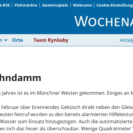
k-RSS
Flohmärkte
Gewinnspiele
Webcams
Cookie-Einstellun
Flächenbrand am Ba
expand_more
n
Orte
Team Rynkeby
Anzei
Bahndamm
s Jahres ist es im Münchner Westen gekommen. Einiges an
7. Februar über brennendes Gebüsch direkt neben den Gle
euten Notruf wurden zu den bereits alarmierten Hilfeleistu
 Wasser zum Einsatz hinzugezogen. Auch die automatisierte
rwies sich das Feuer als überschaubar. Wenige Quadratme