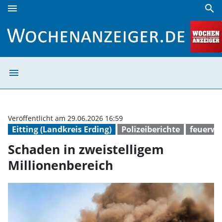
menu
search
Schaden in zweistelligem Millionenbereich | Wochenanzeig
menu
Schaden in zwei
Veröffentlicht am 29.06.2026 16:59
Eitting (Landkreis Erding)
Polizeiberichte
feuerwe
Schaden in zweistelligem
Millionenbereich