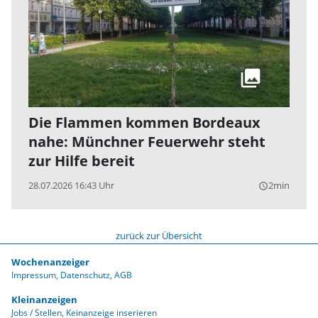
Die Flammen kommen Bordeaux
nahe: Münchner Feuerwehr steht
zur Hilfe bereit
28.07.2026 16:43 Uhr
2min
query_builder
zurück zur Übersicht
Wochenanzeiger
Impressum
Datenschutz
AGB
Kleinanzeigen
Jobs / Stellen
Keinanzeige inserieren