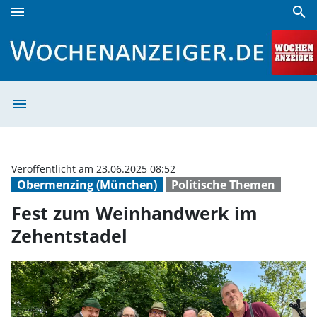
menu
search
Fest zum Weinhandwerk im Zehentstadel | Wochenanzeige
menu
Fest zum Weinh
Veröffentlicht am 23.06.2025 08:52
Obermenzing (München)
Politische Themen
Fest zum Weinhandwerk im
Zehentstadel