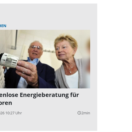
HEN
enlose Energieberatung für
oren
026 10:27 Uhr
2min
query_builder