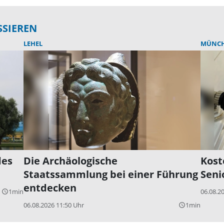
SSIEREN
LEHEL
MÜNC
des
Die Archäologische
Kost
Staatssammlung bei einer Führung
Seni
entdecken
1min
06.08.2
query_builder
06.08.2026 11:50 Uhr
1min
query_builder