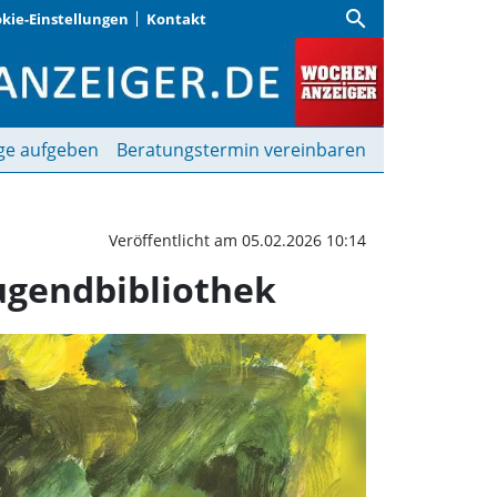
search
kie-Einstellungen
Kontakt
ung in der International
ge aufgeben
Beratungstermin vereinbaren
Veröffentlicht am 05.02.2026 10:14
Jugendbibliothek