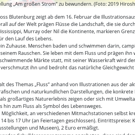
stellung „Am großen Strom” zu bewundern. (Foto: 2019 Hiroshi
loss Blutenburg zeigt ab dem 16. Februar die Illustrationsa
erall auf der Welt prägen Flüsse die Landschaft, die sie dur
sissippi, Murray oder Nil die Kontinente, markieren Grenze
r den Lauf des Lebens.
 ein Zuhause. Menschen baden und schwimmen darin, campi
n seinem Rauschen. Sie leben mit dem Fluss und prägen ihn
schwimmende Märkte statt, mit seiner Wasserkraft wird der 
 verschmutzt ihn und bedroht das natürliche Gleichgewicht
falt des Themas „Fluss” anhand von Illustrationen aus der ak
rafischen und naturkundlichen Darstellungen, die konkrete
ss als großartiges Naturerlebnis zeigen oder sich mit Umwel
s hin zum Fluss als Symbol des Lebensweges.
Möglichkeit, an verschiedenen Mitmachstationen selbst kre
4 bis 17 Uhr (an Feiertagen geschlossen). Eintrittspreise: K
usstellungen und Museen), 2 Euro ermäßigt.