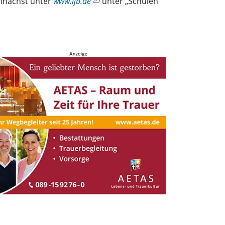
emnächst unter
www.ijb.de
unter „Schulen”