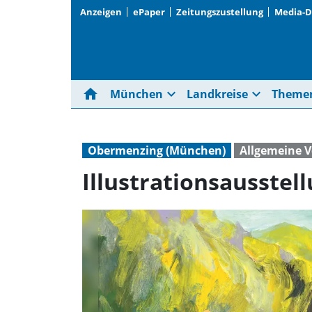
Anzeigen
ePaper
Zeitungszustellung
Media-
home
expand_more
expand_more
München
Landkreise
Theme
Obermenzing (München)
Allgemeine 
Illustrationsausstel