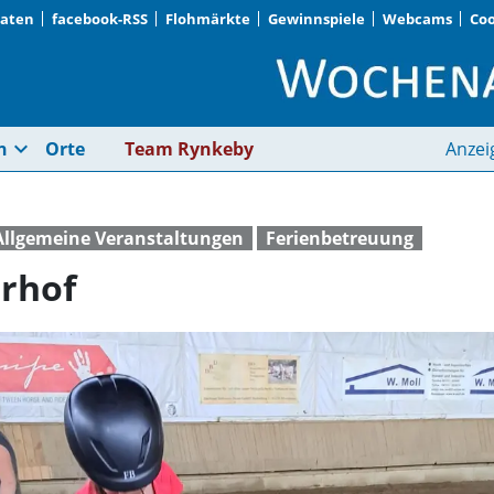
Daten
facebook-RSS
Flohmärkte
Gewinnspiele
Webcams
Coo
Ferien auf dem Reite
expand_more
n
Orte
Team Rynkeby
Anzei
Allgemeine Veranstaltungen
Ferienbetreuung
erhof