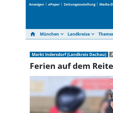
Anzeigen
ePaper
Zeitungszustellung
Media-
home
expand_more
expand_more
München
Landkreise
Theme
Markt Indersdorf (Landkreis Dachau)
Ferien auf dem Reit