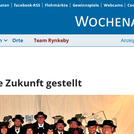
Daten
facebook-RSS
Flohmärkte
Gewinnspiele
Webcams
Coo
Erste Weichen für die
expand_more
n
Orte
Team Rynkeby
Anzei
e Zukunft gestellt