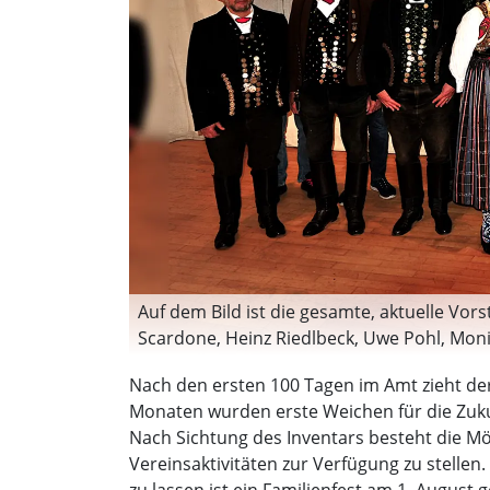
Auf dem Bild ist die gesamte, aktuelle Vor
Scardone, Heinz Riedlbeck, Uwe Pohl, Monik
Steinlechner, Alexander Durst; hintere Re
Nach den ersten 100 Tagen im Amt zieht der
Hannes Schallermayer, Mathias Schöpf, Bene
Monaten wurden erste Weichen für die Zukun
Ampertaler)
Nach Sichtung des Inventars besteht die Mö
Vereinsaktivitäten zur Verfügung zu stellen
zu lassen ist ein Familienfest am 1. August