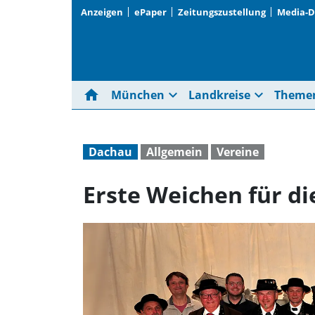
Anzeigen
ePaper
Zeitungszustellung
Media-
home
expand_more
expand_more
München
Landkreise
Theme
Dachau
Allgemein
Vereine
Erste Weichen für di