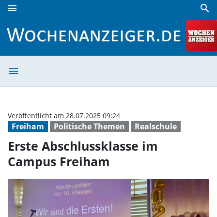
menu
search
Erste Abschlussklasse im Campus Freiham | Wochenanzeig
menu
Erste Abschluss
Veröffentlicht am 28.07.2025 09:24
Freiham
Politische Themen
Realschule
Erste Abschlussklasse im
Campus Freiham