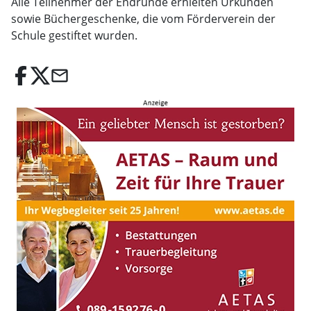
Alle Teilnehmer der Endrunde erhielten Urkunden
sowie Büchergeschenke, die vom Förderverein der
Schule gestiftet wurden.
email