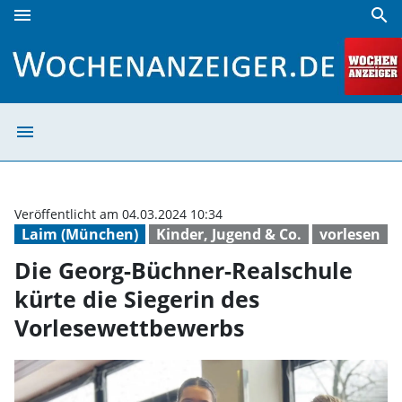
menu
search
Die Georg-Büchner-Realschule kürte die Siegerin des Vor
menu
Die Georg-Büchn
Veröffentlicht am 04.03.2024 10:34
Laim (München)
Kinder, Jugend & Co.
vorlesen
Die Georg-Büchner-Realschule
kürte die Siegerin des
Vorlesewettbewerbs