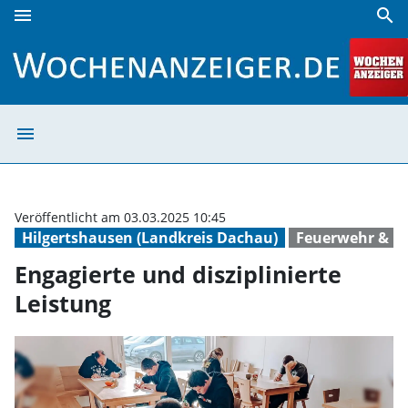
menu
search
Engagierte und disziplinierte Leistung | Wochenanzeiger
menu
Engagierte und d
Veröffentlicht am 03.03.2025 10:45
Hilgertshausen (Landkreis Dachau)
Feuerwehr & R
Engagierte und disziplinierte
Leistung