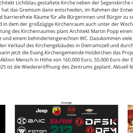
chitekt Lichtblau gestaltete Kirche neben der Segenskirche
 hat das Gremium dann entschieden, im Rahmen der Entwickl
 barrierefreie Räume für alle Bürgerinnen und Bürger zu s
 und in dem der großzügige Kirchenraum auch unter der Woc
altung des Kirchenraumes plant Architekt Martin Popp eine
che und einem behindertengerechten WC. Dazukommen viele 
en Verkauf des Kirchengebäudes in Dietramszell und durch 
kann jetzt die Evang.Kirchengemeinde Holzkirchen das Proj
ktion Mensch in Höhe von 160.000 Euro, 55.000 Euro der Ev
5 ist die Wiedereröffnung des Zentrums geplant. Aktuell fe