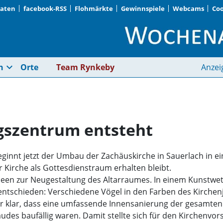
Daten
facebook-RSS
Flohmärkte
Gewinnspiele
Webcams
Coo
Ein neues Begegnung
expand_more
n
Orte
Team Rynkeby
Anzei
gszentrum entsteht
ginnt jetzt der Umbau der Zachäuskirche in Sauerlach in ei
Kirche als Gottesdienstraum erhalten bleibt.
Ideen zur Neugestaltung des Altarraumes. In einem Kunstwe
 entschieden: Verschiedene Vögel in den Farben des Kirche
r klar, dass eine umfassende Innensanierung der gesamten 
äudes baufällig waren. Damit stellte sich für den Kirchenvo