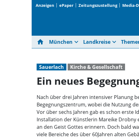
Anzeigen
ePaper
Zeitungszustellung
Media-
home
expand_more
expand_more
München
Landkreise
Theme
Sauerlach
Kirche & Gesellschaft
Ein neues Begegnun
Nach über drei Jahren intensiver Planung be
Begegnungszentrum, wobei die Nutzung der 
Vor über sechs Jahren gab es schon erste 
Installation der Künstlerin Mareike Drobny
an den Geist Gottes erinnern. Doch bald wa
viele Bereiche des über 60Jahren alten Geb