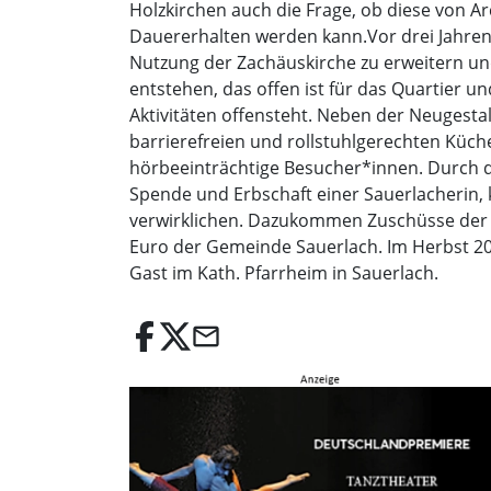
Holzkirchen auch die Frage, ob diese von Ar
Dauererhalten werden kann.Vor drei Jahren
Nutzung der Zachäuskirche zu erweitern und
entstehen, das offen ist für das Quartier
Aktivitäten offensteht. Neben der Neugest
barrierefreien und rollstuhlgerechten Kü
hörbeeinträchtige Besucher*innen. Durch d
Spende und Erbschaft einer Sauerlacherin, 
verwirklichen. Dazukommen Zuschüsse der A
Euro der Gemeinde Sauerlach. Im Herbst 202
Gast im Kath. Pfarrheim in Sauerlach.
email