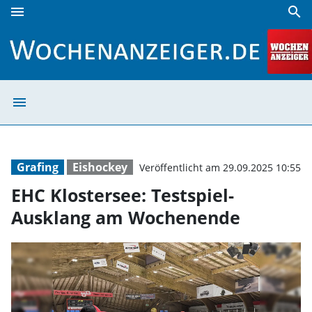
menu
search
EHC Klostersee: Testspiel-Ausklang am Wochenende | Woc
menu
EHC Klostersee:
Grafing
Eishockey
Veröffentlicht am 29.09.2025 10:55
EHC Klostersee: Testspiel-
Ausklang am Wochenende