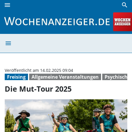
menu
search
Die Mut-Tour 2025 | Wochenanzeiger
menu
Die Mut-Tour 2
Veröffentlicht am 14.02.2025 09:04
Freising
Allgemeine Veranstaltungen
Psychische
Die Mut-Tour 2025