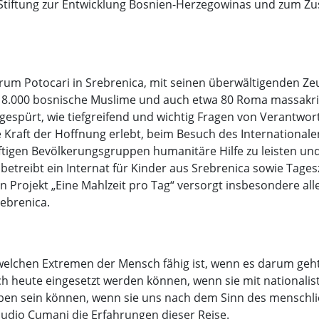
er Stiftung zur Entwicklung Bosnien-Herzegowinas und zum 
trum Potocari in Srebrenica, mit seinen überwältigenden Z
ls 8.000 bosnische Muslime und auch etwa 80 Roma massakr
 gespürt, wie tiefgreifend und wichtig Fragen von Verantw
e Kraft der Hoffnung erlebt, beim Besuch des Internationa
rftigen Bevölkerungsgruppen humanitäre Hilfe zu leisten un
 betreibt ein Internat für Kinder aus Srebrenica sowie Tage
ein Projekt „Eine Mahlzeit pro Tag“ versorgt insbesondere a
ebrenica.
 welchen Extremen der Mensch fähig ist, wenn es darum geh
och heute eingesetzt werden können, wenn sie mit nationali
ben sein können, wenn sie uns nach dem Sinn des menschlic
dio Cumani die Erfahrungen dieser Reise.