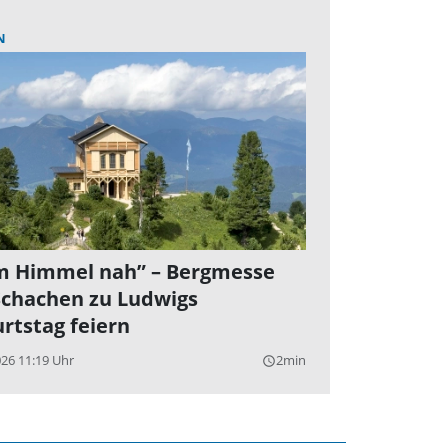
N
 Himmel nah” – Bergmesse
chachen zu Ludwigs
rtstag feiern
026 11:19 Uhr
2min
query_builder