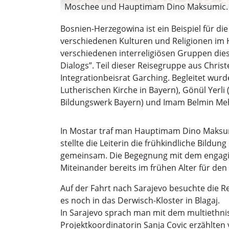
Moschee und Hauptimam Dino Maksumic. (
Bosnien-Herzegowina ist ein Beispiel für d
verschiedenen Kulturen und Religionen im
verschiedenen interreligiösen Gruppen dies
Dialogs”. Teil dieser Reisegruppe aus Ch
Integrationbeisrat Garching. Begleitet wurde
Lutherischen Kirche in Bayern), Gönül Yerl
Bildungswerk Bayern) und Imam Belmin Mehi
In Mostar traf man Hauptimam Dino Maksumi
stellte die Leiterin die frühkindliche Bildu
gemeinsam. Die Begegnung mit dem engagier
Miteinander bereits im frühen Alter für de
Auf der Fahrt nach Sarajevo besuchte die R
es noch in das Derwisch-Kloster in Blagaj.
In Sarajevo sprach man mit dem multiethnis
Projektkoordinatorin Sanja Covic erzählten