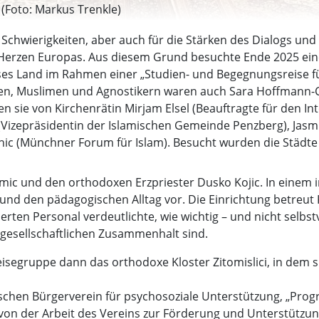
Foto: Markus Trenkle)
ie Schwierigkeiten, aber auch für die Stärken des Dialogs 
 Herzen Europas. Aus diesem Grund besuchte Ende 2025 ei
es Land im Rahmen einer „Studien- und Begegnungsreise für
risten, Muslimen und Agnostikern waren auch Sara Hoffman
n sie von Kirchenrätin Mirjam Elsel (Beauftragte für den Int
i (Vizepräsidentin der Islamischen Gemeinde Penzberg), Jas
c (Münchner Forum für Islam). Besucht wurden die Städte 
c und den orthodoxen Erzpriester Dusko Kojic. In einem i
ng und den pädagogischen Alltag vor. Die Einrichtung betreu
ten Personal verdeutlichte, wie wichtig – und nicht selbs
n gesellschaftlichen Zusammenhalt sind.
eisegruppe dann das orthodoxe Kloster Zitomislici, in dem
chen Bürgerverein für psychosoziale Unterstützung, „Progres
 von der Arbeit des Vereins zur Förderung und Unterstützu