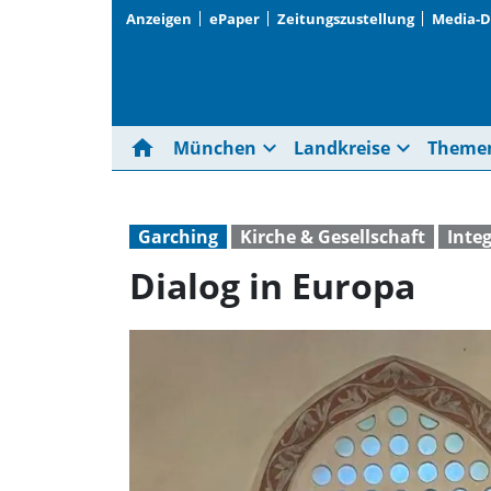
Anzeigen
ePaper
Zeitungszustellung
Media-
home
expand_more
expand_more
München
Landkreise
Theme
Garching
Kirche & Gesellschaft
Inte
Dialog in Europa