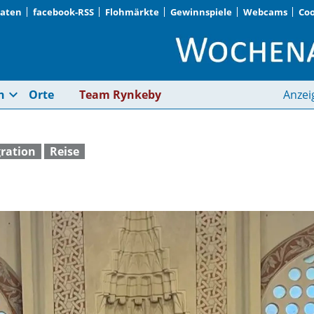
Daten
facebook-RSS
Flohmärkte
Gewinnspiele
Webcams
Coo
Dialog in Europa | W
expand_more
n
Orte
Team Rynkeby
Anzei
gration
Reise