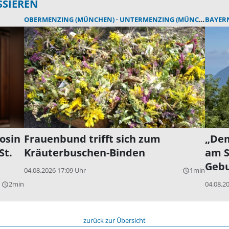
SSIEREN
OBERMENZING (MÜNCHEN)
UNTERMENZING (MÜNCHEN)
BAYER
osin
Frauenbund trifft sich zum
„Dem
St.
Kräuterbuschen-Binden
am S
Gebu
04.08.2026 17:09 Uhr
1min
query_builder
2min
04.08.2
query_builder
zurück zur Übersicht