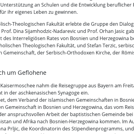
 Unterstützung an Schulen und die Entwicklung beruflicher 
für ihr eigenes Leben zu gewinnen.
olisch-Theologischen Fakultät erlebte die Gruppe den Dialog
rof. Dina Sijamhodzic-Nadarevic und Prof. Orhan Jasic gab
t des Interreligiösen Rates von Bosnien und Herzegowina be
tholischen Theologischen Fakultät, und Stefan Terzic, serbi
hen Gemeinschaft, der Serbisch-Orthodoxen Kirche, der Röm
ich um Geflohene
 Kaisermoschee nahm die Reisegruppe aus Bayern am Freitag
at in der aschkenasischen Synagoge ein.
t, dem Verband der islamischen Gemeinschaften in Bosnie
hen Gemeinschaft in Bosnien und Herzegowina, das vom Reis-
der anspruchsvollen Arbeit der baptistischen Gemeinde bei
nistan und Afrika nach Bosnien-Herzegowina kommen. Im 
na Prljic, die Koordinatorin des Stipendienprogramms, und 