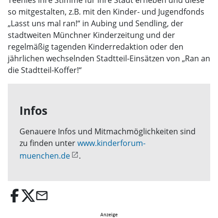
Teenies ihre Stimme für ihre Stadt erheben und diese
so mitgestalten, z.B. mit den Kinder- und Jugendfonds
„Lasst uns mal ran!“ in Aubing und Sendling, der
stadtweiten Münchner Kinderzeitung und der
regelmäßig tagenden Kinderredaktion oder den
jährlichen wechselnden Stadtteil-Einsätzen von „Ran an
die Stadtteil-Koffer!“
Infos
Genauere Infos und Mitmachmöglichkeiten sind
zu finden unter
www.kinderforum-
muenchen.de
.
email