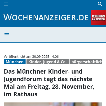
menu
search
Das Münchner Kinder- und Jugendforum tagt das nächste M
menu
Das Münchner Ki
Veröffentlicht am 30.09.2025 14:06
München
Kinder, Jugend & Co.
bürgerschaftlich
Das Münchner Kinder- und
Jugendforum tagt das nächste
Mal am Freitag, 28. November,
im Rathaus