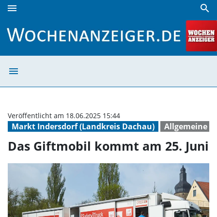
menu
search
Das Giftmobil kommt am 25. Juni | Wochenanzeiger
menu
Das Giftmobil k
Veröffentlicht am 18.06.2025 15:44
Markt Indersdorf (Landkreis Dachau)
Allgemeine V
Das Giftmobil kommt am 25. Juni