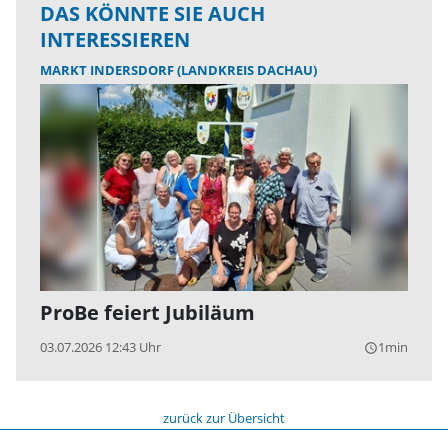
DAS KÖNNTE SIE AUCH
INTERESSIEREN
MARKT INDERSDORF (LANDKREIS DACHAU)
ProBe feiert Jubiläum
03.07.2026 12:43 Uhr
1min
query_builder
zurück zur Übersicht