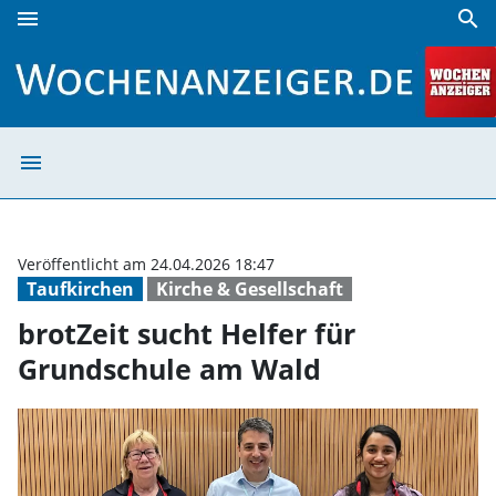
menu
search
brotZeit sucht Helfer für Grundschule am Wald | Wochena
menu
brotZeit sucht 
Veröffentlicht am 24.04.2026 18:47
Taufkirchen
Kirche & Gesellschaft
brotZeit sucht Helfer für
Grundschule am Wald