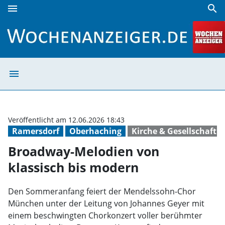
menu
search
Broadway-Melodien von klassisch bis modern | Wochenanz
menu
Broadway-Melodi
Veröffentlicht am 12.06.2026 18:43
Ramersdorf
Oberhaching
Kirche & Gesellschaft
Broadway-Melodien von
klassisch bis modern
Den Sommeranfang feiert der Mendelssohn-Chor
München unter der Leitung von Johannes Geyer mit
einem beschwingten Chorkonzert voller berühmter