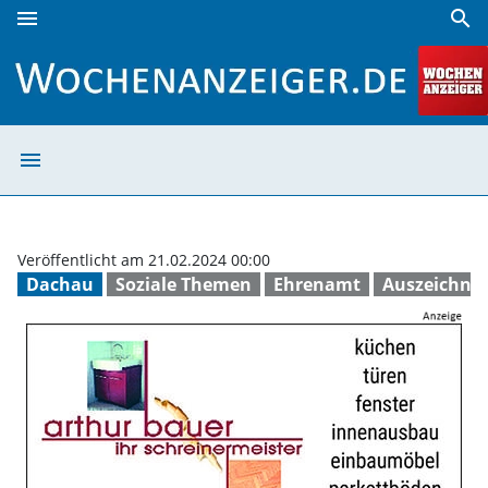
menu
search
BRK ehrt Birgit Kiening-Geike und Albert Solleder | Wochen
menu
BRK ehrt Birgit 
Veröffentlicht am 21.02.2024 00:00
Dachau
Soziale Themen
Ehrenamt
Auszeichnu