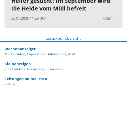
Helfer gesucht: Im September wird
die Heide vom Müll befreit
23.07.2026 11:29 Uhr
2min
query_builder
zurück zur Übersicht
Wochenanzeiger
Media-Daten
Impressum
Datenschutz
AGB
Kleinanzeigen
Jobs / Stellen
Keinanzeige inserieren
Zeitungen online lesen
e-Paper