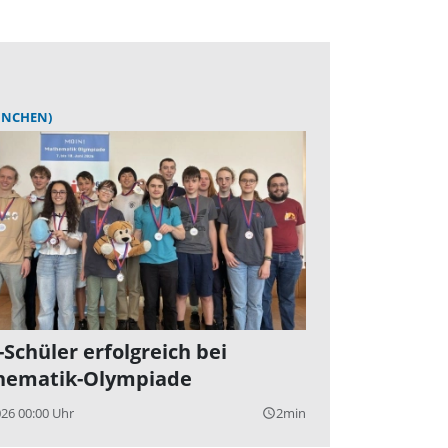
ÜNCHEN)
Schüler erfolgreich bei
hematik-Olympiade
026 00:00 Uhr
2min
query_builder