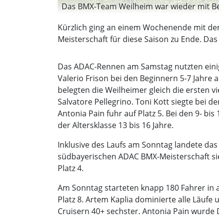
Das BMX-Team Weilheim war wieder mit Beg
Kürzlich ging an einem Wochenende mit de
Meisterschaft für diese Saison zu Ende. Da
Das ADAC-Rennen am Samstag nutzten einige
Valerio Frison bei den Beginnern 5-7 Jahre a
belegten die Weilheimer gleich die ersten vi
Salvatore Pellegrino. Toni Kott siegte bei 
Antonia Pain fuhr auf Platz 5. Bei den 9- bi
der Altersklasse 13 bis 16 Jahre.
Inklusive des Laufs am Sonntag landete da
südbayerischen ADAC BMX-Meisterschaft siegt
Platz 4.
Am Sonntag starteten knapp 180 Fahrer in all
Platz 8. Artem Kaplia dominierte alle Läufe
Cruisern 40+ sechster. Antonia Pain wurde D