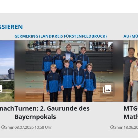
SSIEREN
GERMERING (LANDKREIS FÜRSTENFELDBRUCK)
AU (M
 nach
Turnen: 2. Gaurunde des
MTG-
Bayernpokals
Mat
3min
08.07.2026 10:58 Uhr
3min
18.06.2
query_builder
query_builder