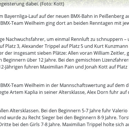
eisterung dabei. (Foto: Kott)
m Bayernliga-Lauf auf der neuen BMX-Bahn in Peißenberg 
s BMX-Team Weilheim ging dort an beiden Renntagen mit jewe
 Nachwuchsfahrer, um einmal Rennluft zu schnuppern – und
uf Platz 3, Alexander Trippel auf Platz 5 und Kurt Kunzmann 
er der insgesamt sieben Plätze: Allen voran William Zeitler,
den Beginnern über 12 Jahre. Bei den gemischten Lizenzfahrer
s 12-Jährigen fuhren Maximilian Pain und Jonah Kott auf Platz
s BMX-Team Weilheim in der Mannschaftswertung auf dem dr
e Artem Kaplia in seiner Altersklasse, Alex Dorn fuhr auf d
en Altersklassen. Bei den Beginnern 5-7 Jahre fuhr Valerio F
 und wurde zu Recht Sieger bei den Beginnern 8-9 Jahre. Tor
ritte bei den Girls 7-8 Jahre. Maximilian Trippel holte sich