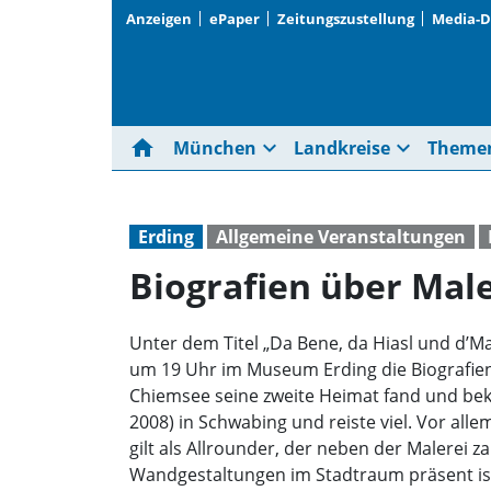
Anzeigen
ePaper
Zeitungszustellung
Media-
home
expand_more
expand_more
München
Landkreise
Theme
Erding
Allgemeine Veranstaltungen
Biografien über Mal
Unter dem Titel „Da Bene, da Hiasl und d’M
um 19 Uhr im Museum Erding die Biografien
Chiemsee seine zweite Heimat fand und beka
2008) in Schwabing und reiste viel. Vor all
gilt als Allrounder, der neben der Malerei
Wandgestaltungen im Stadtraum präsent ist.