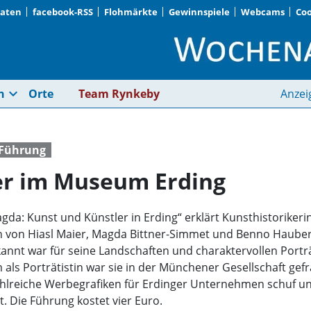
Daten
facebook-RSS
Flohmärkte
Gewinnspiele
Webcams
Coo
Biografien über Mal
expand_more
n
Orte
Team Rynkeby
Anzei
Führung
er im Museum Erding
agda: Kunst und Künstler in Erding“ erklärt Kunsthistoriker
 von Hiasl Maier, Magda Bittner-Simmet und Benno Hauber.
nnt war für seine Landschaften und charaktervollen Porträ
em als Porträtistin war sie in der Münchener Gesellschaft g
 zahlreiche Werbegrafiken für Erdinger Unternehmen schuf u
 Die Führung kostet vier Euro.