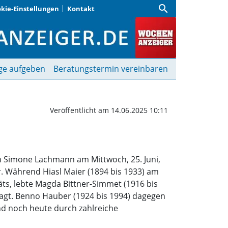
search
kie-Einstellungen
Kontakt
er im Museum Erding | 
ge aufgeben
Beratungstermin vereinbaren
Veröffentlicht am 14.06.2025 10:11
in Simone Lachmann am Mittwoch, 25. Juni,
 Während Hiasl Maier (1894 bis 1933) am
ts, lebte Magda Bittner-Simmet (1916 bis
efragt. Benno Hauber (1924 bis 1994) dagegen
nd noch heute durch zahlreiche