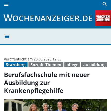
menu
search
Berufsfachschule mit neuer Ausbildung zur Krankenpflegeh
menu
Berufsfachschul
Veröffentlicht am 20.08.2025 12:53
Starnberg
Soziale Themen
pflege
ausbildung
Berufsfachschule mit neuer
Ausbildung zur
Krankenpflegehilfe