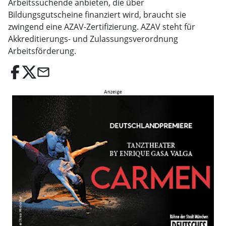
Arbeitssuchende anbieten, die über
Bildungsgutscheine finanziert wird, braucht sie
zwingend eine AZAV-Zertifizierung. AZAV steht für
Akkreditierungs- und Zulassungsverordnung
Arbeitsförderung.
email