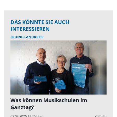
DAS KÖNNTE SIE AUCH
INTERESSIEREN
ERDING LANDKREIS
Was können Musikschulen im
Ganztag?
07.08.2026 11:26 Uhr
2min
query_builder