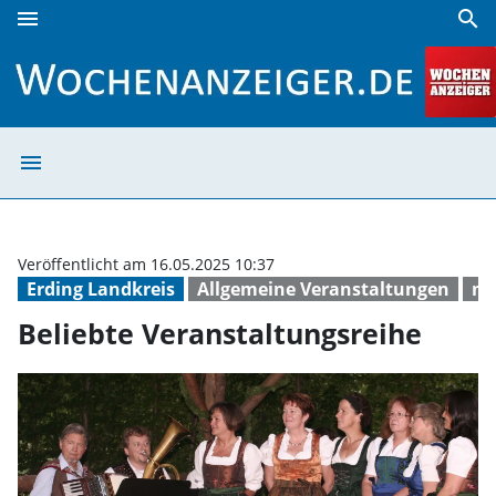
menu
search
Beliebte Veranstaltungsreihe | Wochenanzeiger
menu
Beliebte Verans
Veröffentlicht am 16.05.2025 10:37
Erding Landkreis
Allgemeine Veranstaltungen
mu
Beliebte Veranstaltungsreihe