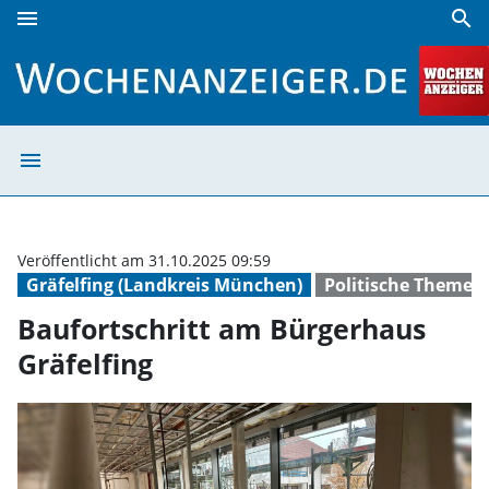
menu
search
Baufortschritt am Bürgerhaus Gräfelfing | Wochenanzeiger
menu
Baufortschritt 
Veröffentlicht am 31.10.2025 09:59
Gräfelfing (Landkreis München)
Politische Themen
Baufortschritt am Bürgerhaus
Gräfelfing