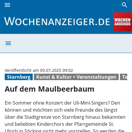
menu
search
Auf dem Maulbeerbaum | Wochenanzeiger
menu
Auf dem Maulbe
Veröffentlicht am 09.07.2025 09:02
Starnberg
Kunst & Kultur + Veranstaltungen
Ter
Auf dem Maulbeerbaum
Ein Sommer ohne Konzert der Uli-Mini-Singers? Den
können und möchten sich viele Freunde des längst
über die Stadtgrenze von Starnberg hinaus bekannten
und beliebten Kinderchors der Pfarrgemeinde St.
Ulrich in Söcking nicht mehr vorstellen. So werden die