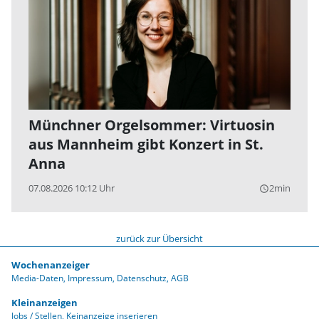
Münchner Orgelsommer: Virtuosin
aus Mannheim gibt Konzert in St.
Anna
07.08.2026 10:12 Uhr
2min
query_builder
zurück zur Übersicht
Wochenanzeiger
Media-Daten
Impressum
Datenschutz
AGB
Kleinanzeigen
Jobs / Stellen
Keinanzeige inserieren