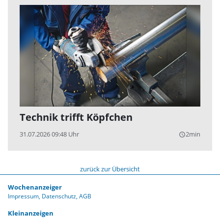
Technik trifft Köpfchen
31.07.2026 09:48 Uhr
2min
query_builder
zurück zur Übersicht
Wochenanzeiger
Impressum
Datenschutz
AGB
Kleinanzeigen