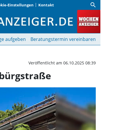
search
kie-Einstellungen
Kontakt
bis 12. Oktober in der 
ge aufgeben
Beratungstermin vereinbaren
Veröffentlicht am 06.10.2025 08:39
nbürgstraße