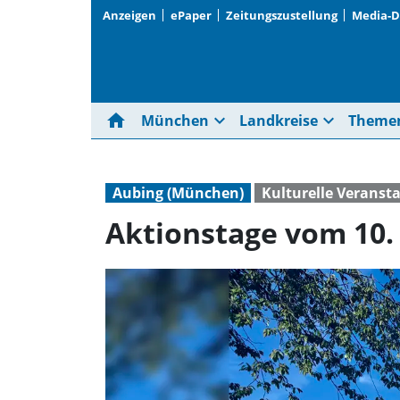
Anzeigen
ePaper
Zeitungszustellung
Media-
home
expand_more
expand_more
München
Landkreise
Theme
Aubing (München)
Kulturelle Veranst
Aktionstage vom 10. 