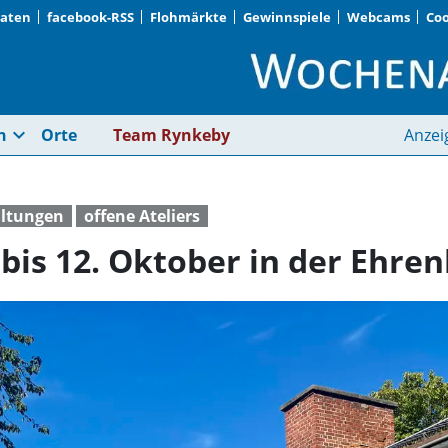
Daten
facebook-RSS
Flohmärkte
Gewinnspiele
Webcams
Coo
Aktionstage vom 10. 
expand_more
n
Orte
Team Rynkeby
Anzei
altungen
offene Ateliers
bis 12. Oktober in der Ehre