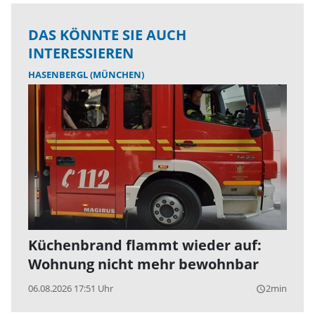
DAS KÖNNTE SIE AUCH
INTERESSIEREN
HASENBERGL (MÜNCHEN)
Küchenbrand flammt wieder auf:
Wohnung nicht mehr bewohnbar
06.08.2026 17:51 Uhr
2min
query_builder