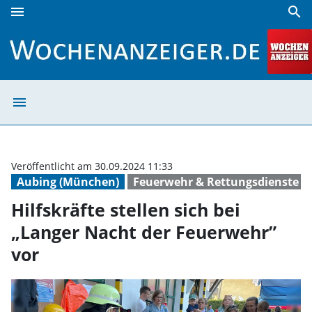
menu
search
Hilfskräfte stellen sich bei „Langer Nacht der Feuerwehr” 
menu
Hilfskräfte stel
Veröffentlicht am 30.09.2024 11:33
Aubing (München)
Feuerwehr & Rettungsdienste
Hilfskräfte stellen sich bei
„Langer Nacht der Feuerwehr”
vor