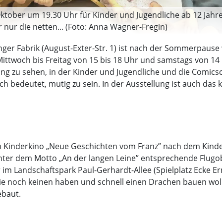
Oktober um 19.30 Uhr für Kinder und Jugendliche ab 12 Jahre
r nur die netten... (Foto: Anna Wagner-Fregin)
nger Fabrik (August-Exter-Str. 1) ist nach der Sommerpaus
ittwoch bis Freitag von 15 bis 18 Uhr und samstags von 14 b
ung zu sehen, in der Kinder und Jugendliche und die Comic
 bedeutet, mutig zu sein. In der Ausstellung ist auch das k
im Kinderkino „Neue Geschichten vom Franz” nach dem Kinde
ter dem Motto „An der langen Leine” entsprechende Flugo
 im Landschaftspark Paul-Gerhardt-Allee (Spielplatz Ecke E
, die noch keinen haben und schnell einen Drachen bauen wo
ebaut.