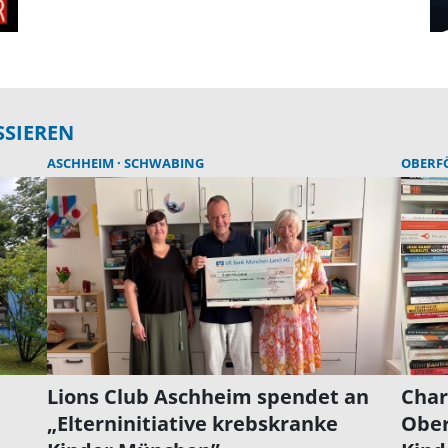
SSIEREN
ASCHHEIM
SCHWABING
OBERF
Lions Club Aschheim spendet an
Char
„Elterninitiative krebskranke
Ober