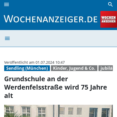
menu
search
Grundschule an der Werdenfelsstraße wird 75 Jahre alt | 
menu
Grundschule an 
Veröffentlicht am 01.07.2024 10:47
Sendling (München)
Kinder, Jugend & Co.
jubilä
Grundschule an der
Werdenfelsstraße wird 75 Jahre
alt