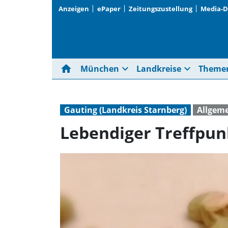
Anzeigen
ePaper
Zeitungszustellung
Media-
home
expand_more
expand_more
München
Landkreise
Theme
Gauting (Landkreis Starnberg)
Allgem
Lebendiger Treffpun