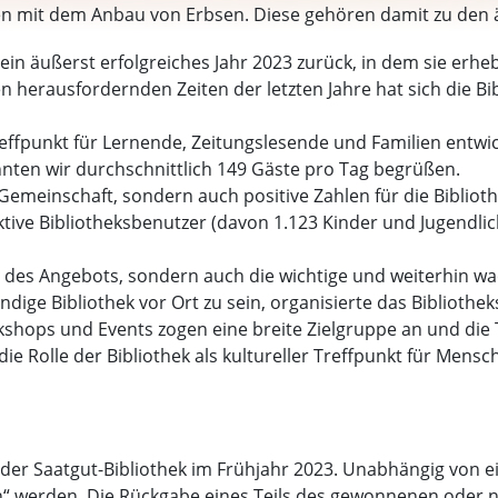
 mit dem Anbau von Erbsen. Diese gehören damit zu den ält
 ein äußerst erfolgreiches Jahr 2023 zurück, in dem sie erheb
herausfordernden Zeiten der letzten Jahre hat sich die Bibl
reffpunkt für Lernende, Zeitungslesende und Familien entwic
nnten wir durchschnittlich 149 Gäste pro Tag begrüßen.
 Gemeinschaft, sondern auch positive Zahlen für die Bibliot
ktive Bibliotheksbenutzer (davon 1.123 Kinder und Jugendli
tät des Angebots, sondern auch die wichtige und weiterhin wa
dige Bibliothek vor Ort zu sein, organisierte das Bibliothe
shops und Events zogen eine breite Zielgruppe an und di
ie Rolle der Bibliothek als kultureller Treffpunkt für Mensc
 der Saatgut-Bibliothek im Frühjahr 2023. Unabhängig von 
“ werden. Die Rückgabe eines Teils des gewonnenen oder n