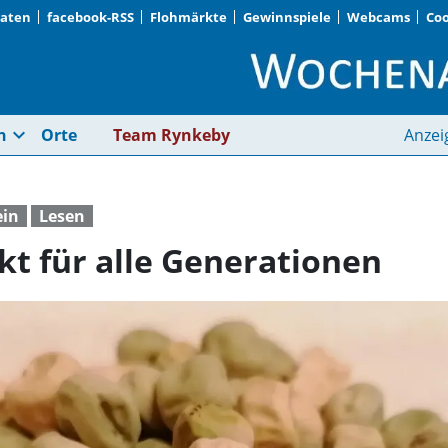
Daten
facebook-RSS
Flohmärkte
Gewinnspiele
Webcams
Coo
Lebendiger Treffpunk
expand_more
n
Orte
Team Rynkeby
Anzei
ein
Lesen
kt für alle Generationen