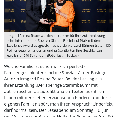
Irmgard Rosina Bauer wurde vor kurzem für ihre Autorenlesung
beim Internationale Speaker Slam in Rheinland-Pfalz mit dem
Excellence Award ausgezeichnet wurde. Auf zwei Bühnen traten 130
Redner gegeneinander an und präsentierten ihre Geschichten in
jeweils nur 240 Sekunden. (Foto: Justin Bockey)
Welche Familie ist schon wirklich perfekt?
Familiengeschichten sind die Spezialität der Pasinger
Autorin Irmgard Rosina Bauer. Bei der Lesung aus
ihrer Erzählung „Der sperrige Stammbaum“ mit
authentischen bis autofiktionalen Texten aus ihrem
Leben mit den sieben erwachsenen Kindern und deren
eigenen Familien spürt man ihren Anspruch: Unperfekt
darf normal sein. Der Leseabend am Sonntag, 10. Juni,
um 19 Uhr in der Pasinger Hofkultur (Planegger Str. 25)