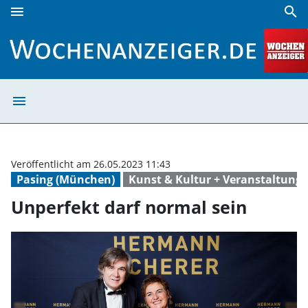
menu
search
Unperfekt darf normal sein | Wochenanzeiger
menu
Unperfekt darf 
Veröffentlicht am 26.05.2023 11:43
Pasing (München)
Kunst & Kultur + Veranstaltung
Unperfekt darf normal sein