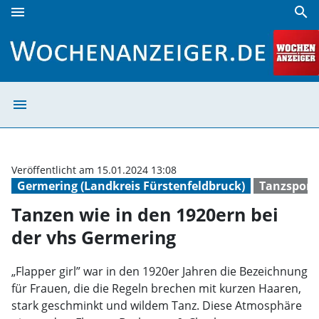
menu
search
Tanzen wie in den 1920ern bei der vhs Germering | Woche
menu
Tanzen wie in d
Veröffentlicht am 15.01.2024 13:08
Germering (Landkreis Fürstenfeldbruck)
Tanzsport
Tanzen wie in den 1920ern bei
der vhs Germering
„Flapper girl” war in den 1920er Jahren die Bezeichnung
für Frauen, die die Regeln brechen mit kurzen Haaren,
stark geschminkt und wildem Tanz. Diese Atmosphäre