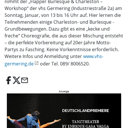
nimmt der „Flapper Burlesque & Charleston –
Workshop“ der vhs Germering (Industriestraße 2a) am
Sonntag, Januar, von 13 bis 16 Uhr auf. Hier lernen die
Teilnehmenden einige Charleston- und Burlesque -
Grundbewegungen. Dazu gibt es eine „kecke und
freche” Choreografie, die aus dieser Mischung entsteht
– die perfekte Vorbereitung auf 20er-Jahre Motto-
Partys zu Fasching. Keine Vorkenntnisse erforderlich.
Weitere Infos und Anmeldung unter
www.vhs-
germering.de
oder Tel. 089/ 8006520.
email