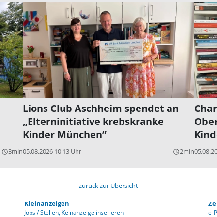
Lions Club Aschheim spendet an
Char
„Elterninitiative krebskranke
Ober
Kinder München”
Kind
3min
05.08.2026 10:13 Uhr
2min
05.08.2
query_builder
query_builder
zurück zur Übersicht
Kleinanzeigen
Ze
Jobs / Stellen
Keinanzeige inserieren
e-