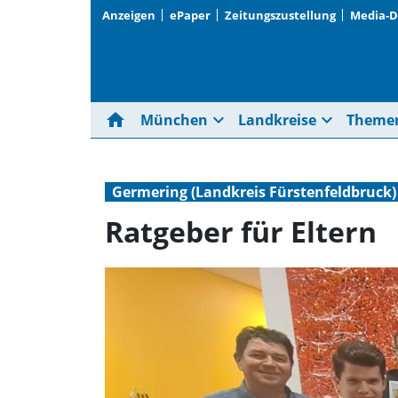
Anzeigen
ePaper
Zeitungszustellung
Media-
home
expand_more
expand_more
München
Landkreise
Theme
Germering (Landkreis Fürstenfeldbruck)
Ratgeber für Eltern