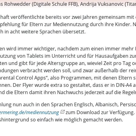
ias Rohwedder (Digitale Schule FFB), Andrija Vuksanovic (Ti
ng), Manuela Großkopf (Realschule Unterpfaffenhofen), Jürg
haft veröffentlichte bereits vor zwei Jahren gemeinsam mit
edict Padberg (Interlink), Claudia Wagenführer (Kerschenst
 Empfehlung für Eltern zur Mediennutzung durch ihre Kinder
ech (Wirtschaftsförderung Stadt Germering) sowie Christin
h in acht weitere Sprachen übersetzt.
ten wird immer wichtiger, nachdem zum einen immer mehr K
utzung von Tablets im Unterricht und für Hausaufgaben z
ten und gibt für jede Altersgruppe an, wieviel Zeit pro Ta
dungen verbracht werden soll, und zwar außerhalb der rei
Parental Control Apps“, also Programmen, mit denen Elter
nen. Der Flyer wurde extra so gestaltet, dass er in DIN-A4
d die Eltern damit ihren Nachwuchs jederzeit auf die Rege
hlung nun auch in den Sprachen Englisch, Albanisch, Persisc
germering.de/mediennutzung
zum Download zur Verfügung. D
nshintergrund so einfach wie möglich gemacht werden.