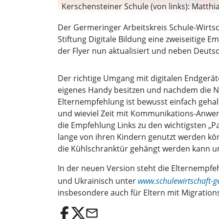
Kerschensteiner Schule (von links): Matth
Born Gymnasium), Simon Riedl (FOS Germeri
Der Germeringer Arbeitskreis Schule-Wirtsc
Susanne Giering (Eugen Papst Schule), Ben
Stiftung Digitale Bildung eine zweiseitige
(Jugendreferent Stadt Germering), Petra T
der Flyer nun aktualisiert und neben Deutsc
Wirtschaftsverband Germering e.V )
Der richtige Umgang mit digitalen Endgerä
eigenes Handy besitzen und nachdem die N
Elternempfehlung ist bewusst einfach gehal
und wieviel Zeit mit Kommunikations-Anwen
die Empfehlung Links zu den wichtigsten „
lange von ihren Kindern genutzt werden kön
die Kühlschranktür gehängt werden kann un
In der neuen Version steht die Elternempfe
und Ukrainisch unter
www.schulewirtschaft-
insbesondere auch für Eltern mit Migratio
email