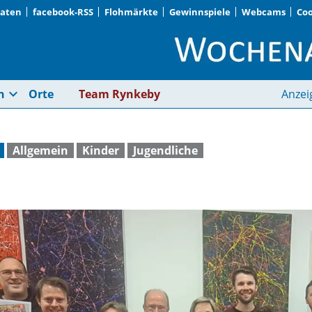
Daten
facebook-RSS
Flohmärkte
Gewinnspiele
Webcams
Coo
Ratgeber für Eltern 
expand_more
n
Orte
Team Rynkeby
Anzei
Allgemein
Kinder
Jugendliche