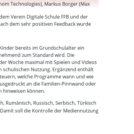
tanom Technologies), Markus Borger (Max
en Biffar (Vorsitzender Arbeitskreis),
 dem Verein Digitale Schule FFB und der
einer Schule), Johannes Kirmair
. Nach dem sehr positiven Feedback wurde
a Wenzel (Carl-Spitzweg-Gymnasium). (Foto:
inder bereits im Grundschulalter ein
unehmend zum Standard wird. Die
g oder Woche maximal mit Spielen und Videos
n schulischen Nutzung. Ergänzend enthält
n steuern, welche Programme wann und wie
 ausgedruckt an die Familien-Pinnwand oder
ln hinweisen können.
h, Rumänisch, Russisch, Serbisch, Türkisch
amit soll die Kontrolle der Mediennutzung