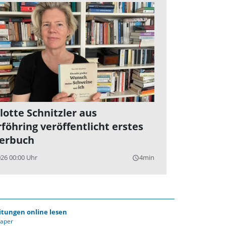
lotte Schnitzler aus
föhring veröffentlicht erstes
erbuch
026 00:00 Uhr
4min
query_builder
itungen online lesen
Paper