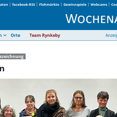
Daten
facebook-RSS
Flohmärkte
Gewinnspiele
Webcams
Coo
Sichere Räume biete
expand_more
n
Orte
Team Rynkeby
Anzei
szeichnung
en