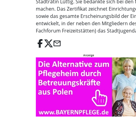
Stadträtin Lüttig. Sie bedankte sich bei den 
machen. Das Zertifikat zeichnet Einrichtun
sowie das gesamte Erscheinungsbild der Ei
entwickelt, in der neben den Mitgliedern d
Fachforum Freizeitstätten) das Stadtjugend
email