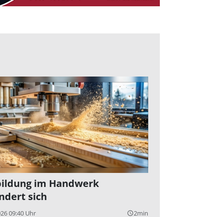
ildung im Handwerk
ndert sich
026 09:40 Uhr
2min
query_builder