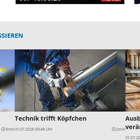
SSIEREN
Technik trifft Köpfchen
Ausb
verä
3min
31.07.2026 09:48 Uhr
2min
query_builder
query_builder
31.07.2