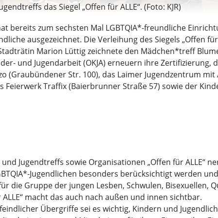
endtreffs das Siegel „Offen für ALLE“. (Foto: KJR)
hat bereits zum sechsten Mal LGBTQIA*-freundliche Einrichtu
ndliche ausgezeichnet. Die Verleihung des Siegels „Offen für
t. Stadträtin Marion Lüttig zeichnete den Mädchen*treff Blu
r- und Jugendarbeit (OKJA) erneuern ihre Zertifizierung, die
o (Graubündener Str. 100), das Laimer Jugendzentrum mit A
as Feierwerk Traffix (Baierbrunner Straße 57) sowie der Kind
und Jugendtreffs sowie Organisationen „Offen für ALLE“ nen
LGBTQIA*-Jugendlichen besonders berücksichtigt werden un
 die Gruppe der jungen Lesben, Schwulen, Bisexuellen, Qu
r ALLE“ macht das auch nach außen und innen sichtbar.
ndlicher Übergriffe sei es wichtig, Kindern und Jugendlic