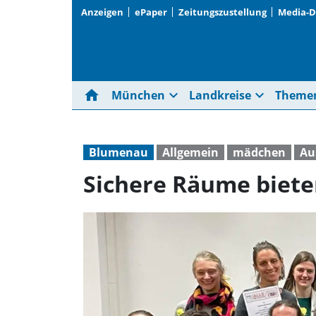
Anzeigen
ePaper
Zeitungszustellung
Media-
home
expand_more
expand_more
München
Landkreise
Theme
Blumenau
Allgemein
mädchen
Au
Sichere Räume biet