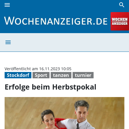
menu
search
Erfolge beim Herbstpokal | Wochenanzeiger
menu
Erfolge beim He
Veröffentlicht am 16.11.2023 10:05
Stockdorf
Sport
tanzen
turnier
Erfolge beim Herbstpokal