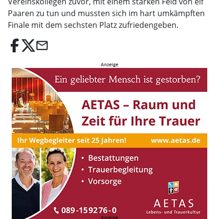
Vereinskollegen zuvor, mit einem starken Feld von elf
Paaren zu tun und mussten sich im hart umkämpften
Finale mit dem sechsten Platz zufriedengeben.
email