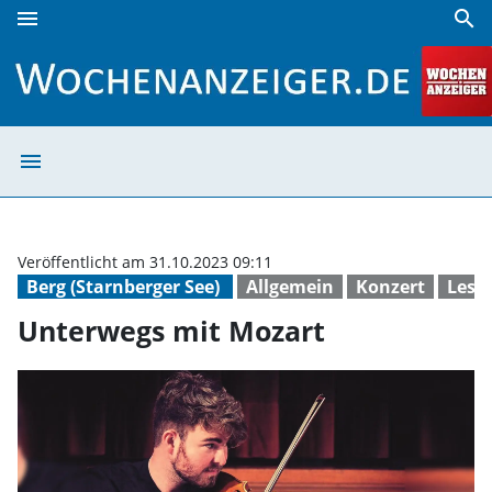
menu
search
Unterwegs mit Mozart | Wochenanzeiger
menu
Unterwegs mit 
Veröffentlicht am 31.10.2023 09:11
Berg (Starnberger See)
Allgemein
Konzert
Lesu
Unterwegs mit Mozart