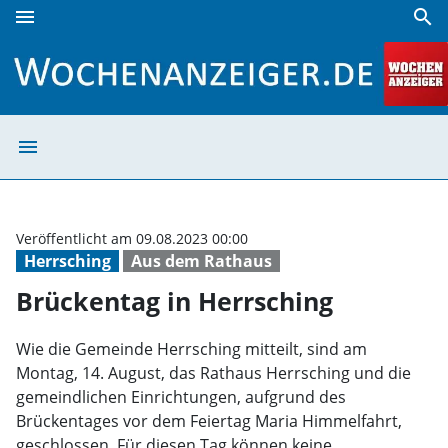
menu
search
Brückentag in Herrsching | Wochenanzeiger
menu
Brückentag in H
Veröffentlicht am 09.08.2023 00:00
Herrsching
Aus dem Rathaus
Brückentag in Herrsching
Wie die Gemeinde Herrsching mitteilt, sind am
Montag, 14. August, das Rathaus Herrsching und die
gemeindlichen Einrichtungen, aufgrund des
Brückentages vor dem Feiertag Maria Himmelfahrt,
geschlossen. Für diesen Tag können keine