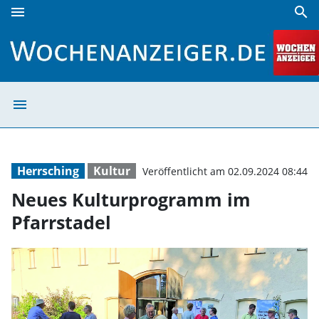
menu
search
Neues Kulturprogramm im Pfarrstadel | Wochenanzeiger
menu
Neues Kulturpro
Herrsching
Kultur
Veröffentlicht am 02.09.2024 08:44
Neues Kulturprogramm im
Pfarrstadel