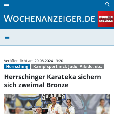
menu
search
Herrschinger Karateka sichern sich zweimal Bronze | Woch
menu
Herrschinger Ka
Veröffentlicht am 20.08.2024 13:20
Herrsching
Kampfsport incl. Judo, Aikido, etc.
Herrschinger Karateka sichern
sich zweimal Bronze