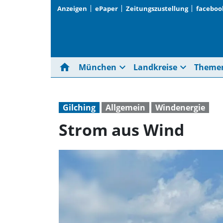
Anzeigen
ePaper
Zeitungszustellung
faceboo
home
expand_more
expand_more
München
Landkreise
Theme
Gilching
Allgemein
Windenergie
Strom aus Wind