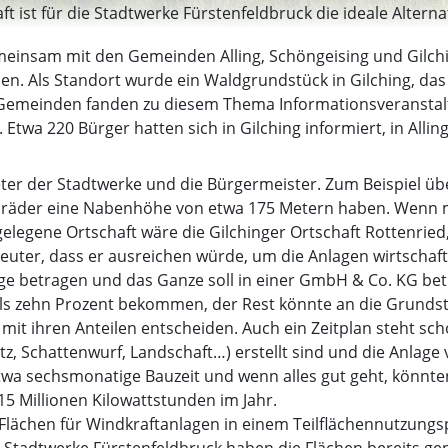
ist für die Stadtwerke Fürstenfeldbruck die ideale Alternati
meinsam mit den Gemeinden Alling, Schöngeising und Gilchi
n. Als Standort wurde ein Waldgrundstück in Gilching, das
i Gemeinden fanden zu diesem Thema Informationsveranstalt
Etwa 220 Bürger hatten sich in Gilching informiert, in Allin
reter der Stadtwerke und die Bürgermeister. Zum Beispiel üb
indräder eine Nabenhöhe von etwa 175 Metern haben. Wenn m
elegene Ortschaft wäre die Gilchinger Ortschaft Rottenried
 Beuter, dass er ausreichen würde, um die Anlagen wirtschaf
age betragen und das Ganze soll in einer GmbH & Co. KG be
eils zehn Prozent bekommen, der Rest könnte an die Grund
t ihren Anteilen entscheiden. Auch ein Zeitplan steht schon
tz, Schattenwurf, Landschaft…) erstellt sind und die Anlag
twa sechsmonatige Bauzeit und wenn alles gut geht, könnte
 15 Millionen Kilowattstunden im Jahr.
Flächen für Windkraftanlagen in einem Teilflächennutzungsp