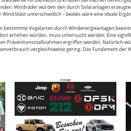
ie Stadtwerke Fürstenfeldbruck haben die Flächen bereits 
inden. Windräder würden den durch Solaranlagen erzeugten
Wind bläst unterschiedlich – beides wäre eine ideale Ergän
ten bestimmte Vogelarten durch Windenergieanlagen beeintr
ort erhöhen würden, muss untersucht werden. Eine signif
en Präventionsmaßnahmen ergriffen werden. Natürlich wür
lächenverbrauch vergleichsweise gering. Das Fundament der