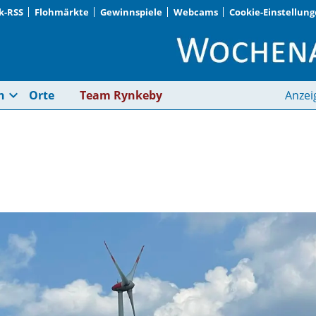
k-RSS
Flohmärkte
Gewinnspiele
Webcams
Cookie-Einstellun
Strom aus Wind | Wo
expand_more
n
Orte
Team Rynkeby
Anzei