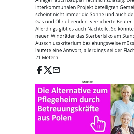
Anlagen auch bauplanrechtlich zulässig. D
interkommunalen Projekt beteiligten Geme
scheint nicht immer die Sonne und auch der 
Gas und Öl zu beenden, versicherte Beuter.
Allerdings gibt es auch Nachteile. So könn
neuen Windräder das Sterberisiko am Stand
Ausschlusskriterium beziehungsweise müss
lautete eine Antwort, allerdings sei der F
21 Metern.
email