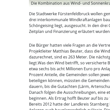
Die Kombination aus Wind- und Sonnenkraft 
Die Stadtwerke Fürstenfeldbruck wollen ge
drei interkommunale Windkraftanlagen baue
Schöngeising liegt, ausgesucht. In den dre
Zeitplan und Finanzierung erläutert wurden. 
Die Bürger hatten viele Fragen an die Vert
Projektleiter Matthias Beuter, dass die W
dazurechnet, sind es 263 Meter. Die nächstg
liegt.Was den Wind betrifft, so versicherte
etwa sechs bis acht Millionen Euro pro Anl
Prozent Anteile, die Gemeinden sollen jew
beteiligen können, müssten die Gemeinden mi
dauern, bis die Gutachten (Lärm, Artenschu
Danach folgen die Ausschreibungen, eine e
beginnen. Als Ertrag hofft Beuter auf bis zu
Bereits 2012 hatte der Landkreis Starnberg 