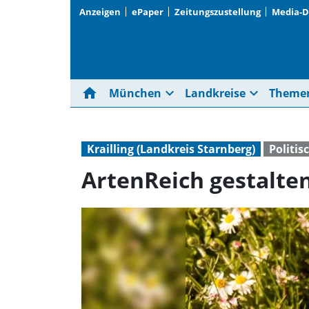
Anzeigen
ePaper
Zeitungszustellung
Media-
home
expand_more
expand_more
München
Landkreise
Theme
Krailling (Landkreis Starnberg)
Politi
ArtenReich gestalte