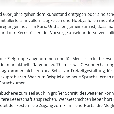
d 60er Jahre gehen dem Ruhestand entgegen oder sind schon
t allerlei sinnvollen Tätigkeiten und Hobbys füllen möchte
Anregungen hoch im Kurs. Und allen gemeinsam ist, dass ma
n und den Kernstücken der Vorsorge auseinandersetzen soll
 der Zielgruppe angenommen und für Menschen in der zweit
et man aktuelle Ratgeber zu Themen wie Gesunderhaltung,
ag kommen nicht zu kurz. Sei es zur Freizeitgestaltung, fü
zuprobieren. Wer zum Beispiel eine neue Sprache lernen mö
Sprachkursen.
bücherei zum Teil auch in großer Schrift, desweiteren könne
ltere Leserschaft ansprechen. Wer Geschichten lieber hört
t der kostenfreie Zugang zum Filmfriend-Portal die Möglic