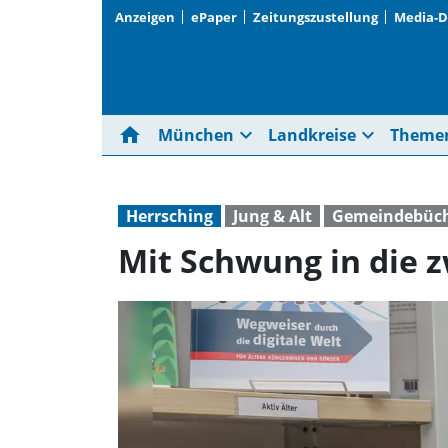
Anzeigen
ePaper
Zeitungszustellung
Media-
home
expand_more
expand_more
München
Landkreise
Theme
Herrsching
Jung & Alt
Gemeindebüch
Mit Schwung in die 