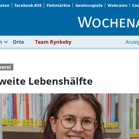
Daten
facebook-RSS
Flohmärkte
Gewinnspiele
Webcams
Coo
Mit Schwung in die z
expand_more
n
Orte
Team Rynkeby
Anzei
erei
zweite Lebenshälfte