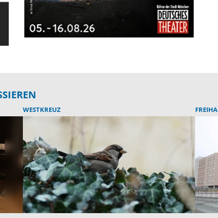
SSIEREN
WESTKREUZ
FREIH