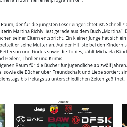
ionen am Sommerferienprogramm teil.
n Raum, der für die jüngsten Leser eingerichtet ist. Schnell 
eiterin Martina Richly liest gerade aus dem Buch „Mortina“. 
en seiner Eltern entspricht. Ein kleiner Junge hat sich ein
 bettelt er seine Mutter an. Auf der Hitliste bei den Kinder
Petterson und Findus sowie die Tonies, zählt Michaela Bänd
d Heilen“, Thriller und Krimis.
genen Raum für die Bücher für Jugendliche ab zwölf Jahren. „
 sowie die Bücher über Freundschaft und Liebe sortiert si
ienstags bis freitags zu unterschiedlichen Zeiten geöffnet.