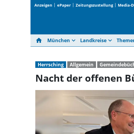
Anzeigen
ePaper
Zeitungszustellung
Media-
home
expand_more
expand_more
München
Landkreise
Theme
Herrsching
Allgemein
Gemeindebüch
Nacht der offenen B