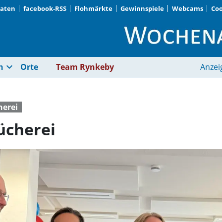
Daten
facebook-RSS
Flohmärkte
Gewinnspiele
Webcams
Coo
Nacht der offenen Bü
expand_more
n
Orte
Team Rynkeby
Anzei
erei
ücherei