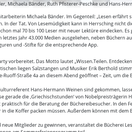
ller, Michaela Bänder, Ruth Pfisterer-Peschke und Hans-Herma
tarbeiterin Michaela Bänder. Im Gegenteil: „Lesen erfährt s
 In der Tat. Von Lesemüdigkeit kann in Herrsching nicht die
hon mal 70 bis 100 Leser mit neuer Lektüre eindecken. Es g
letztes Jahr 43.000 Medien ausgeliehen, neben Büchern auch 
guren und -Stifte für die entsprechende App.
arty vorbereitet. Das Motto lautet „Wissen.Teilen. Entdecken
tischen liegen Salzstangen und Musiker Erik Berthold stimm
e-Ruoff-Straße 4a an diesem Abend geöffnet – Zeit, um die 
 Kulturreferent Hans-Hermann Weinen sind gekommen, lasse
se gerade die ‚Griechischstunden‘ von Nobelpreisträgerin H
t praktisch für die Beratung der Büchereibesucher. In den Fe
r in die Koffer packen müssen. Außerdem können mit dem Bi
nd neue Mitglieder zu gewinnen, veranstaltet die Bücherei 