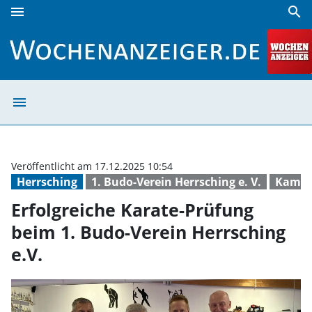
menu
search
Erfolgreiche Karate-Prüfung beim 1. Budo-Verein Herrschin
menu
Erfolgreiche Ka
Veröffentlicht am 17.12.2025 10:54
Herrsching
1. Budo-Verein Herrsching e. V.
Kampfs
Erfolgreiche Karate-Prüfung
beim 1. Budo-Verein Herrsching
e.V.