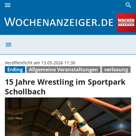
menu
search
15 Jahre Wrestling im Sportpark Schollbach | Wochenanzei
menu
15 Jahre Wrestl
Veröffentlicht am 13.05.2026 11:30
Erding
Allgemeine Veranstaltungen
verlosung
15 Jahre Wrestling im Sportpark
Schollbach