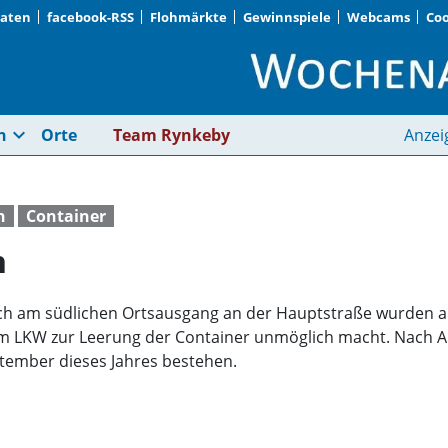
Daten
facebook-RSS
Flohmärkte
Gewinnspiele
Webcams
Coo
Container abgezogen
expand_more
n
Orte
Team Rynkeby
Anzei
n
Container
n
Buch am südlichen Ortsausgang an der Hauptstraße wurden a
m LKW zur Leerung der Container unmöglich macht. Nach A
ptember dieses Jahres bestehen.