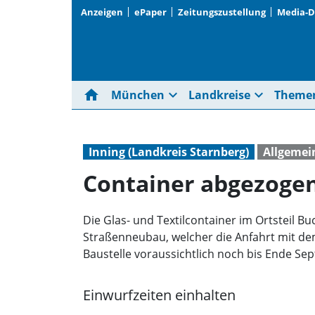
Anzeigen
ePaper
Zeitungszustellung
Media-
home
expand_more
expand_more
München
Landkreise
Theme
Inning (Landkreis Starnberg)
Allgemei
Container abgezoge
Die Glas- und Textilcontainer im Ortsteil 
Straßenneubau, welcher die Anfahrt mit de
Baustelle voraussichtlich noch bis Ende Se
Einwurfzeiten einhalten