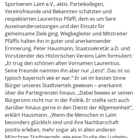
Sportverein Laim e.V., aktiv. Parteikollegen,
Vereinsfreunde und Bekannten schätzten und
respektierten Laurentius Pfäffl, dem es um faire
Auseinandersetzungen und den Einsatz für
gemeinsame Ziele ging. Wegbegleiter und Mitstreiter
Pfäffls halten ihn in guter und anerkennender
Erinnerung. Peter Hausmann, Staatssekretär a.D. und
Vorsitzender des Historischen Vereins Laim formuliert:
„Er trug den schönen alten Vornamen Laurentius.
Seine Freunde nannten ihn aber nur „Lenz“. Das ist so
typisch bayerisch wie er war.“ Er sei im besten Sinne
Bürger unseres Stadtviertels gewesen – anerkannt
über die Parteigrenzen hinaus. „Dabei bewies er seinen
Bürgersinn nicht nur in der Politik. Er stellte sich auch
darüber hinaus gerne in den Dienst der Allgemeinheit“,
erklärt Hausmann. „Wenn die Menschen in Laim
besonders glücklich sind und ihre Nachbarschaft
positiv erleben, mehr sogar als in allen anderen
Münchner Stadtvierteln, wie eine Studie der Ludwigs-