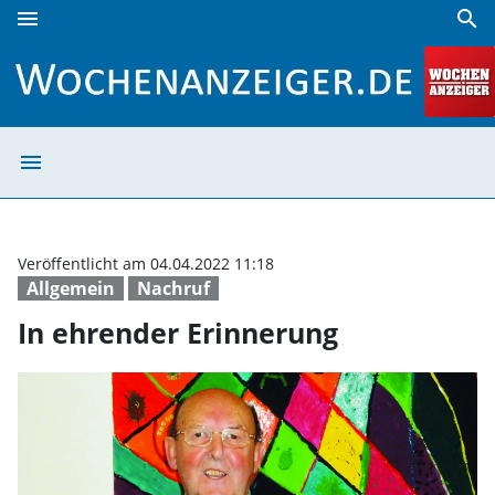
menu
search
In ehrender Erinnerung | Wochenanzeiger
menu
In ehrender Eri
Veröffentlicht am 04.04.2022 11:18
Allgemein
Nachruf
In ehrender Erinnerung