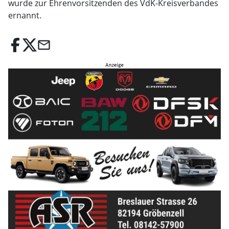
wurde zur Ehrenvorsitzenden des VdK-Kreisverbandes
ernannt.
email