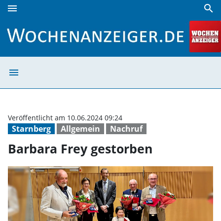
menu
search
Barbara Frey gestorben | Wochenanzeiger
menu
Barbara Frey ge
Veröffentlicht am 10.06.2024 09:24
Starnberg
Allgemein
Nachruf
Barbara Frey gestorben