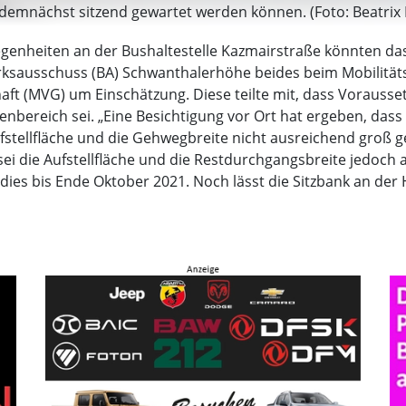
l demnächst sitzend gewartet werden können. (Foto: Beatrix
enheiten an der Bushaltestelle Kazmairstraße könnten das 
sausschuss (BA) Schwanthalerhöhe beides beim Mobilitätsr
ft (MVG) um Einschätzung. Diese teilte mit, dass Vorausset
llenbereich sei. „Eine Besichtigung vor Ort hat ergeben, das
ufstellfläche und die Gehwegbreite nicht ausreichend groß g
 sei die Aufstellfläche und die Restdurchgangsbreite jedoch 
ies bis Ende Oktober 2021. Noch lässt die Sitzbank an der H