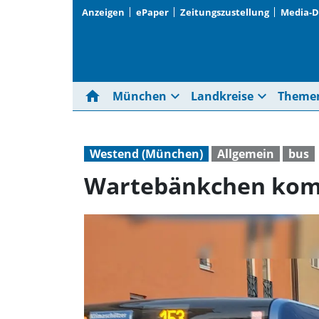
Anzeigen
ePaper
Zeitungszustellung
Media-
home
expand_more
expand_more
München
Landkreise
Theme
Westend (München)
Allgemein
bus
Wartebänkchen ko