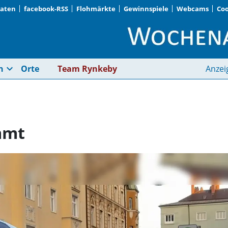
Daten
facebook-RSS
Flohmärkte
Gewinnspiele
Webcams
Coo
Wartebänkchen komm
expand_more
n
Orte
Team Rynkeby
Anzei
mmt