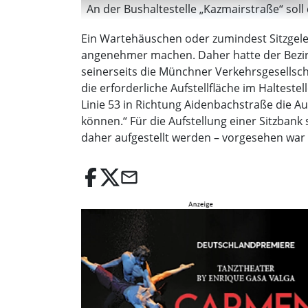
An der Bushaltestelle „Kazmairstraße“ sol
Ein Wartehäuschen oder zumindest Sitzgeleg
angenehmer machen. Daher hatte der Bezirk
seinerseits die Münchner Verkehrsgesellscha
die erforderliche Aufstellfläche im Halteste
Linie 53 in Richtung Aidenbachstraße die A
können.“ Für die Aufstellung einer Sitzbank
daher aufgestellt werden – vorgesehen war d
email