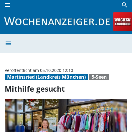
menu
search
Mithilfe gesucht | Wochenanzeiger
menu
Mithilfe gesuch
Veröffentlicht am 05.10.2020 12:10
Martinsried (Landkreis München)
5-Seen
Mithilfe gesucht