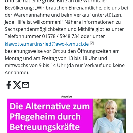
Und sie hat eine große Bitte an die Würmtaler
Bevölkerung: „Wir brauchen Ehrenamtliche, die uns bei
der Warenannahme und beim Verkauf unterstützen.
Jede Hilfe ist willkommen!“ Nähere Informationen zu
Sachspendenmöglichkeiten und Mithilfe gibt es unter
Telefonnummer 01578 / 5948 734 oder unter
klawotte.martinsried@awo-kvmucl.de
beziehungsweise vor Ort zu den Öffnungszeiten am
Montag und am Freitag von 13 bis 18 Uhr und
mittwochs von 9 bis 14 Uhr (da nur Verkauf und keine
Annahme).
email